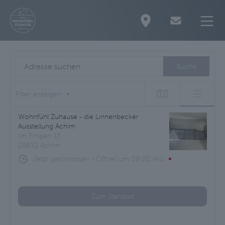
Adresse suchen
Suche
Filter anzeigen
Wohnfühl Zuhause - die Linnenbecker
Ausstellung Achim
Im Finigen 13
28832 Achim
Jetzt geschlossen
-
Öffnet um
08:00
Mo.
Zum Standort