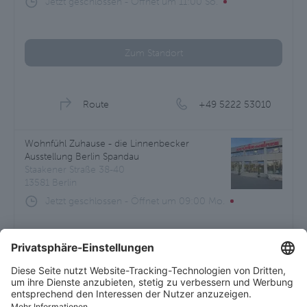
Jetzt geschlossen
-
Öffnet um
11:00
So.
Zum Standort
Route
+49 5222 53010
Wohnfühl Zuhause - die Linnenbecker
Ausstellung Berlin Spandau
Staakener Straße 38-40
13581 Berlin
Jetzt geschlossen
-
Öffnet um
09:00
Mo.
Zum Standort
Route
+49 30 220137110