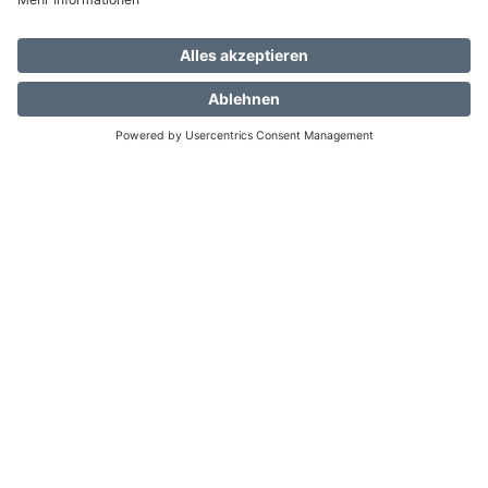
Wohnfühl Zuhause - die Linnenbecker
Ausstellung Berlin Tempelhof
Ordensmeisterstraße 22-23
12099 Berlin
Jetzt geschlossen
-
Öffnet um
09:00
Mo.
Zum Standort
Die Standortliste wird aktualisiert. Anzahl der Standorte: [locations]
Route
+49 30 756888
Wohnfühl Zuhause - die Linnenbecker
Ausstellung Bielefeld
Werningshof 37
33719 Bielefeld
Jetzt geschlossen
-
Öffnet um
07:00
Mo.