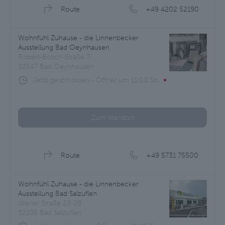
Route
+49 4202 52190
Wohnfühl Zuhause - die Linnenbecker
Ausstellung Bad Oeynhausen
Robert-Bosch-Straße 7
32547 Bad Oeynhausen
Jetzt geschlossen
-
Öffnet um
11:00
So.
Zum Standort
Route
+49 5731 75500
Wohnfühl Zuhause - die Linnenbecker
Ausstellung Bad Salzuflen
Werler Straße 22-28
32105 Bad Salzuflen